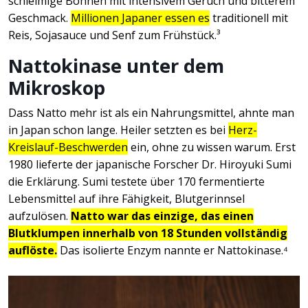
schleimige Bohnen mit intensivem Geruch und bitterem
Geschmack.
Millionen Japaner essen es
traditionell mit
Reis, Sojasauce und Senf zum Frühstück.³
Nattokinase unter dem
Mikroskop
Dass Natto mehr ist als ein Nahrungsmittel, ahnte man
in Japan schon lange. Heiler setzten es bei
Herz-
Kreislauf-Beschwerden
ein, ohne zu wissen warum. Erst
1980 lieferte der japanische Forscher Dr. Hiroyuki Sumi
die Erklärung. Sumi testete über 170 fermentierte
Lebensmittel auf ihre Fähigkeit, Blutgerinnsel
aufzulösen.
Natto war das einzige, das einen
Blutklumpen innerhalb von 18 Stunden vollständig
auflöste.
Das isolierte Enzym nannte er Nattokinase.⁴