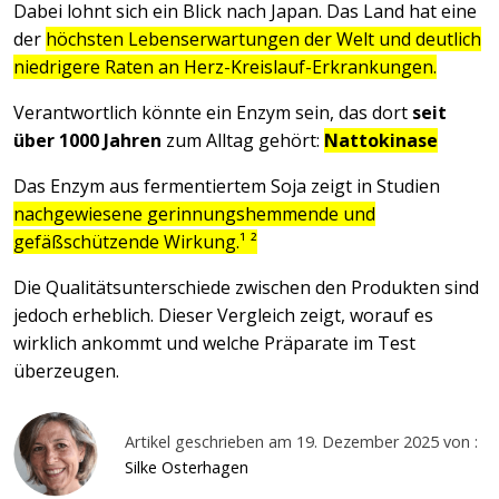
Dabei lohnt sich ein Blick nach Japan. Das Land hat eine
der
höchsten Lebenserwartungen der Welt und deutlich
niedrigere Raten an Herz-Kreislauf-Erkrankungen.
Verantwortlich könnte ein Enzym sein, das dort
seit
über 1000 Jahren
zum Alltag gehört:
Nattokinase
Das Enzym aus fermentiertem Soja zeigt in Studien
nachgewiesene gerinnungshemmende und
gefäßschützende Wirkung.¹ ²
Die Qualitätsunterschiede zwischen den Produkten sind
jedoch erheblich. Dieser Vergleich zeigt, worauf es
wirklich ankommt und welche Präparate im Test
überzeugen.
Artikel geschrieben am 19. Dezember 2025 von :
Silke Osterhagen