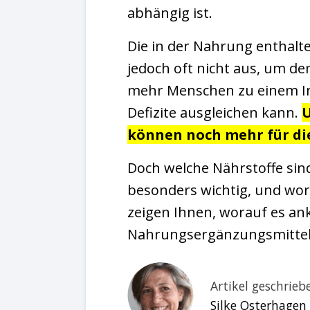
abhängig ist.
Die in der Nahrung enthal
jedoch oft nicht aus, um d
mehr Menschen zu einem I
Defizite ausgleichen kann.
U
können noch mehr für di
Doch welche Nährstoffe si
besonders wichtig, und wora
zeigen Ihnen, worauf es a
Nahrungsergänzungsmittel 
Artikel geschrie
Silke Osterhagen