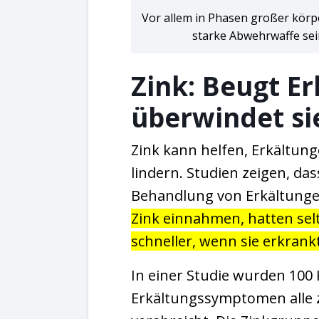
Vor allem in Phasen großer körpe
starke Abwehrwaffe sei
Zink: Beugt E
überwindet si
Zink kann helfen, Erkältun
lindern. Studien zeigen, da
Behandlung von Erkältunge
Zink einnahmen, hatten sel
schneller, wenn sie erkrank
In einer Studie wurden 100
Erkältungssymptomen alle z