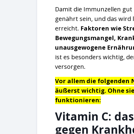
Damit die Immunzellen gut 
genährt sein, und das wird l
erreicht.
Faktoren wie Stre
Bewegungsmangel, Krank
unausgewogene Ernähru
ist es besonders wichtig, d
versorgen.
Vor allem die folgenden 
äußerst wichtig. Ohne sie
funktionieren:
Vitamin C: da
gegen Krankh