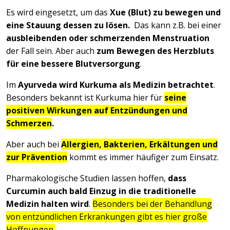
Es wird eingesetzt, um das
Xue (Blut) zu bewegen und
eine Stauung dessen zu lösen.
Das kann z.B. bei einer
ausbleibenden oder schmerzenden Menstruation
der Fall sein. Aber auch
zum Bewegen des Herzbluts
für eine bessere Blutversorgung
.
Im
Ayurveda wird Kurkuma als Medizin betrachtet
.
Besonders bekannt ist Kurkuma hier für
seine
positiven Wirkungen auf Entzündungen und
Schmerzen
.
Aber auch bei
Allergien, Bakterien, Erkältungen und
zur Prävention
kommt es immer häufiger zum Einsatz.
Pharmakologische Studien lassen hoffen,
dass
Curcumin auch bald Einzug in die traditionelle
Medizin halten wird
.
Besonders bei der Behandlung
von entzündlichen Erkrankungen gibt es hier große
Hoffnungen.