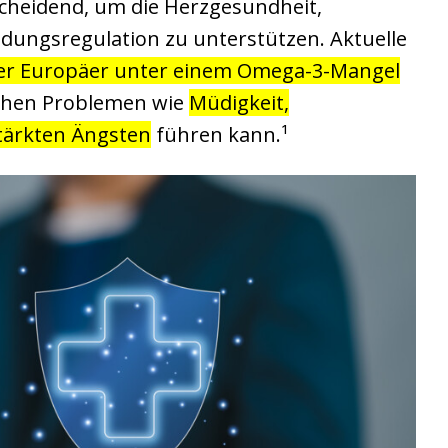
scheidend, um die Herzgesundheit,
dungsregulation zu unterstützen. Aktuelle
er Europäer unter einem Omega-3-Mangel
chen Problemen wie
Müdigkeit,
tärkten Ängsten
führen kann.¹