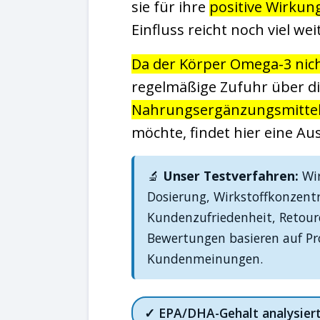
sie für ihre
positive Wirkun
Einfluss reicht noch viel wei
Da der Körper Omega-3 nicht
regelmäßige Zufuhr über di
Nahrungsergänzungsmitte
möchte, findet hier eine A
🔬
Unser Testverfahren:
Wir
Dosierung, Wirkstoffkonzent
Kundenzufriedenheit, Retour
Bewertungen basieren auf Pro
Kundenmeinungen.
✓ EPA/DHA-Gehalt analysier