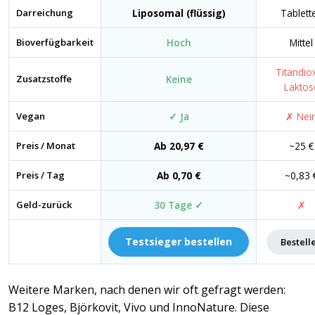
Darreichung
Liposomal (flüssig)
Tablett
Bioverfügbarkeit
Hoch
Mittel
Titandiox
Zusatzstoffe
Keine
Laktos
Vegan
✓ Ja
✗ Nei
Preis / Monat
Ab 20,97 €
~25 €
Preis / Tag
Ab 0,70 €
~0,83 
Geld-zurück
30 Tage ✓
✗
Testsieger bestellen
Bestell
Weitere Marken, nach denen wir oft gefragt werden:
B12 Loges, Björkovit, Vivo und InnoNature. Diese