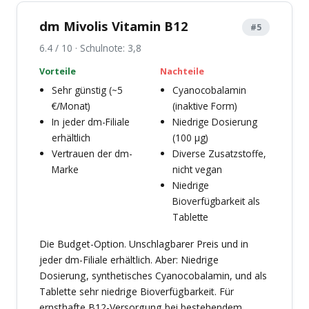
dm Mivolis Vitamin B12
#5
6.4 / 10 · Schulnote: 3,8
Vorteile
Nachteile
Sehr günstig (~5
Cyanocobalamin
€/Monat)
(inaktive Form)
In jeder dm-Filiale
Niedrige Dosierung
erhältlich
(100 µg)
Vertrauen der dm-
Diverse Zusatzstoffe,
Marke
nicht vegan
Niedrige
Bioverfügbarkeit als
Tablette
Die Budget-Option. Unschlagbarer Preis und in
jeder dm-Filiale erhältlich. Aber: Niedrige
Dosierung, synthetisches Cyanocobalamin, und als
Tablette sehr niedrige Bioverfügbarkeit. Für
ernsthafte B12-Versorgung bei bestehendem