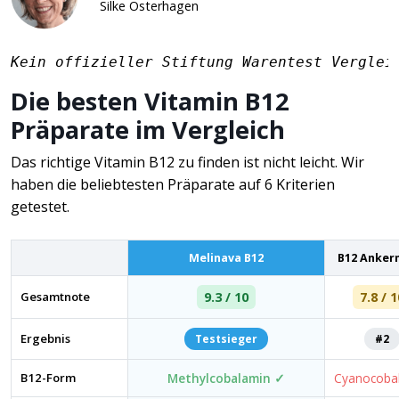
Silke Osterhagen
Kein offizieller Stiftung Warentest Verglei
Die besten Vitamin B12
Präparate im Vergleich
Das richtige Vitamin B12 zu finden ist nicht leicht. Wir
haben die beliebtesten Präparate auf 6 Kriterien
getestet.
Melinava B12
B12 Anker
Gesamtnote
9.3 / 10
7.8 / 1
Ergebnis
Testsieger
#2
B12-Form
Methylcobalamin ✓
Cyanocoba